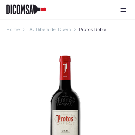
Home
DO Ribera del Duero
Protos Roble