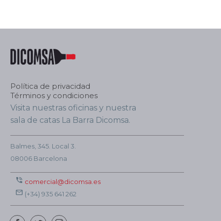
Política de privacidad
Términos y condiciones
Visita nuestras oficinas y nuestra
sala de catas La Barra Dicomsa.
Balmes, 345. Local 3.
08006 Barcelona
comercial@dicomsa.es
(+34) 935 641 262