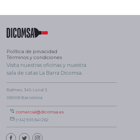
Política de privacidad
Términos y condiciones
Visita nuestras oficinas y nuestra
sala de catas La Barra Dicomsa.
Balmes, 345. Local 3.
08006 Barcelona
comercial@dicomsa.es
(+34) 935 641 262