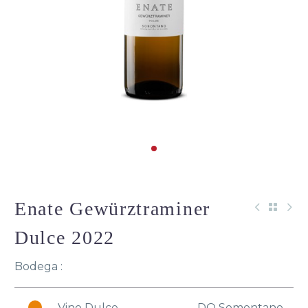
Enate Gewürztraminer
Dulce 2022
Bodega :
Vino Dulce
DO Somontano