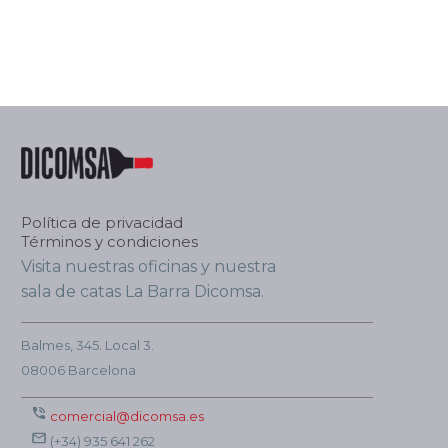
Política de privacidad
Términos y condiciones
Visita nuestras oficinas y nuestra
sala de catas La Barra Dicomsa.
Balmes, 345. Local 3.
08006 Barcelona
comercial@dicomsa.es
(+34) 935 641 262