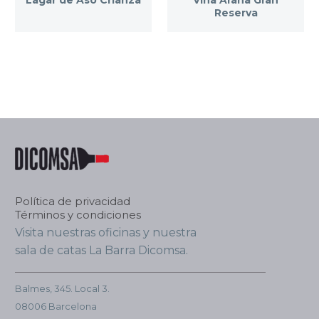
Lagar de Aso Crianza
Viña Arana Gran
Reserva
Política de privacidad
Términos y condiciones
Visita nuestras oficinas y nuestra
sala de catas La Barra Dicomsa.
Balmes, 345. Local 3.
08006 Barcelona